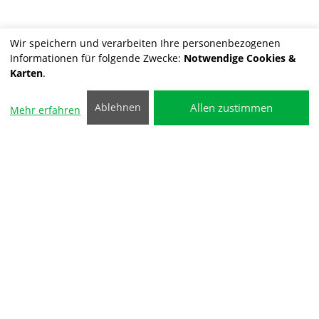
Wir speichern und verarbeiten Ihre personenbezogenen
Informationen für folgende Zwecke:
Notwendige Cookies &
Karten
.
Allen zustimmen
Ablehnen
Mehr erfahren
Ihre Nachricht an uns
Anfrage
Betreff
Name
*