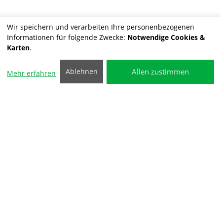
Wir speichern und verarbeiten Ihre personenbezogenen
Informationen für folgende Zwecke:
Notwendige Cookies &
Karten
.
Allen zustimmen
Ablehnen
Mehr erfahren
Getriebespülung für
Automatikfahrzeuge
Für ein Schaltverhalten wie am
ersten Tag - und ein sicheres
Fahrgefühl.